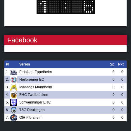
Facebook
Pl
Verein
Sp
Pkt
1.
Eisbären Eppelheim
0
0
2.
Heilbronner EC
0
0
3.
Maddogs Mannheim
0
0
4.
EHC Zweibrücken
0
0
5.
Schwenninger ERC
0
0
6.
TSG Reutlingen
0
0
7.
CfR Pforzheim
0
0