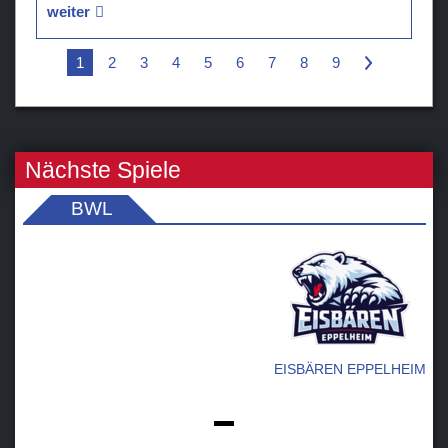
weiter
1
2
3
4
5
6
7
8
9
>
Nächste Spiele
BWL
EISBÄREN EPPELHEIM
-