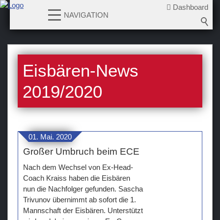
Dashboard
NAVIGATION
News
Eisbären-News
2026-2027
2025-2026
2019/2020
2024-2025
2023-2024
2022-2023
01. Mai. 2020
2021-2022
Großer Umbruch beim ECE
2020-2021
Nach dem Wechsel von Ex-Head-
2019-2020
Coach Kraiss haben die Eisbären
nun die Nachfolger gefunden. Sascha
2018-2019
Trivunov übernimmt ab sofort die 1.
2017-2018
Mannschaft der Eisbären. Unterstützt
2016-2017