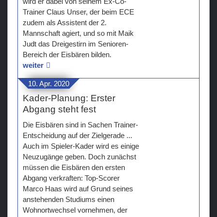
wird er dabei von seinem Ex-Co-
Trainer Claus Unser, der beim ECE
Teams
zudem als Assistent der 2.
Mannschaft agiert, und so mit Maik
Verein
Judt das Dreigestirn im Senioren-
Bereich der Eisbären bilden.
Sponsoren / Partner
weiter
Fanzone
10. Apr. 2020
Kader-Planung: Erster
Abgang steht fest
Die Eisbären sind in Sachen Trainer-
Entscheidung auf der Zielgerade ...
Auch im Spieler-Kader wird es einige
Neuzugänge geben. Doch zunächst
müssen die Eisbären den ersten
Abgang verkraften: Top-Scorer
Marco Haas wird auf Grund seines
anstehenden Studiums einen
Wohnortwechsel vornehmen, der