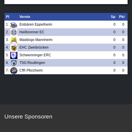
Pl
Verein
Sp
Pkt
1.
Eisbären Eppelheim
0
0
2.
Heilbronner EC
0
0
3.
Maddogs Mannheim
0
0
4.
EHC Zweibrücken
0
0
5.
Schwenninger ERC
0
0
6.
TSG Reutlingen
0
0
7.
CfR Pforzheim
0
0
Unsere Sponsoren