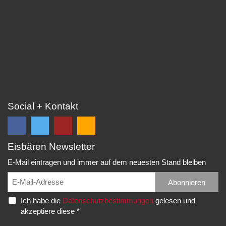
Social + Kontakt
Eisbären Newsletter
Folge
Folge
EC
Falls
uns
uns
Eisbären
Du
E-Mail eintragen und immer auf dem neuesten Stand bleiben
auf
auf
Eppelheim
unsere
Facebook
Twitter
News,
Abonnieren
Rudolf-
und
und
Spielberichte,
Diesel-
Ich habe die
Datenschutzbestimmungen
gelesen und
erhalte
erhalte
etc.
Str.
akzeptiere diese *
die
die
als
20
neuesten
neuesten
RSS