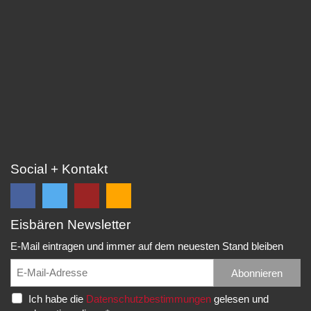
Social + Kontakt
Eisbären Newsletter
Folge
Folge
EC
Falls
uns
uns
Eisbären
Du
E-Mail eintragen und immer auf dem neuesten Stand bleiben
auf
auf
Eppelheim
unsere
Facebook
Twitter
News,
Abonnieren
Rudolf-
und
und
Spielberichte,
Diesel-
Ich habe die
Datenschutzbestimmungen
gelesen und
erhalte
erhalte
etc.
Str.