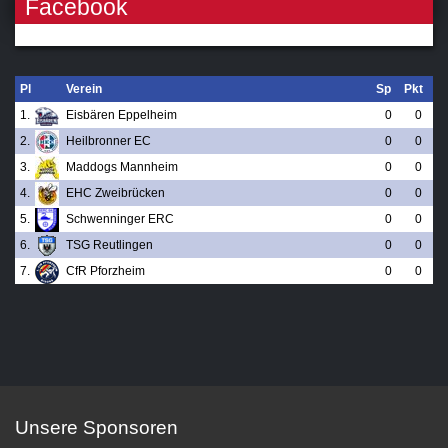
Facebook
Pl
Verein
Sp
Pkt
1.
Eisbären Eppelheim
0
0
2.
Heilbronner EC
0
0
3.
Maddogs Mannheim
0
0
4.
EHC Zweibrücken
0
0
5.
Schwenninger ERC
0
0
6.
TSG Reutlingen
0
0
7.
CfR Pforzheim
0
0
Unsere Sponsoren