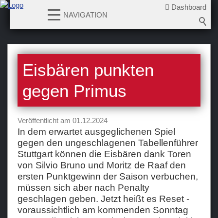
Dashboard
NAVIGATION
News
Eisbären punkten
2026-2027
2025-2026
gegen Primus
2024-2025
2023-2024
Veröffentlicht am 01.12.2024
2022-2023
In dem erwartet ausgeglichenen Spiel
gegen den ungeschlagenen Tabellenführer
2021-2022
Stuttgart können die Eisbären dank Toren
2020-2021
von Silvio Bruno und Moritz de Raaf den
2019-2020
ersten Punktgewinn der Saison verbuchen,
müssen sich aber nach Penalty
2018-2019
geschlagen geben. Jetzt heißt es Reset -
2017-2018
voraussichtlich am kommenden Sonntag
2016-2017