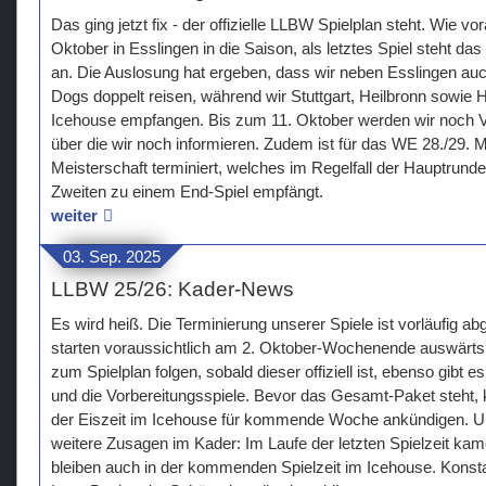
Das ging jetzt fix - der offizielle LLBW Spielplan steht. Wie vo
Oktober in Esslingen in die Saison, als letztes Spiel steht d
an. Die Auslosung hat ergeben, dass wir neben Esslingen au
Dogs doppelt reisen, während wir Stuttgart, Heilbronn sowie 
Icehouse empfangen. Bis zum 11. Oktober werden wir noch Vo
über die wir noch informieren. Zudem ist für das WE 28./29. M
Meisterschaft terminiert, welches im Regelfall der Hauptrund
Zweiten zu einem End-Spiel empfängt.
weiter
03. Sep. 2025
LLBW 25/26: Kader-News
Es wird heiß. Die Terminierung unserer Spiele ist vorläufig a
starten voraussichtlich am 2. Oktober-Wochenende auswärts 
zum Spielplan folgen, sobald dieser offiziell ist, ebenso gib
und die Vorbereitungsspiele. Bevor das Gesamt-Paket steht,
der Eiszeit im Icehouse für kommende Woche ankündigen. Und
weitere Zusagen im Kader: Im Laufe der letzten Spielzeit ka
bleiben auch in der kommenden Spielzeit im Icehouse. Konsta