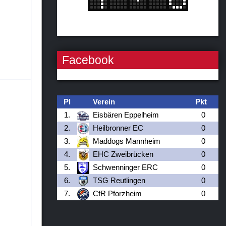
Facebook
Pl
Verein
Pkt
1.
Eisbären Eppelheim
0
2.
Heilbronner EC
0
3.
Maddogs Mannheim
0
4.
EHC Zweibrücken
0
5.
Schwenninger ERC
0
6.
TSG Reutlingen
0
7.
CfR Pforzheim
0