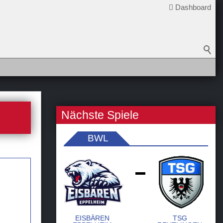
Dashboard
Nächste Spiele
BWL
-
EISBÄREN
TSG