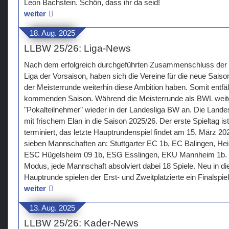
Leon Bachstein. Schön, dass ihr da seid!
weiter
18. Aug. 2025
LLBW 25/26: Liga-News
Nach dem erfolgreich durchgeführten Zusammenschluss der 
Liga der Vorsaison, haben sich die Vereine für die neue Saison
der Meisterrunde weiterhin diese Ambition haben. Somit entfä
kommenden Saison. Während die Meisterrunde als BWL weiter 
"Pokalteilnehmer" wieder in der Landesliga BW an. Die Lande
mit frischem Elan in die Saison 2025/26. Der erste Spieltag is
terminiert, das letzte Hauptrundenspiel findet am 15. März 202
sieben Mannschaften an: Stuttgarter EC 1b, EC Balingen, He
ESC Hügelsheim 09 1b, ESG Esslingen, EKU Mannheim 1b. G
Modus, jede Mannschaft absolviert dabei 18 Spiele. Neu in d
Hauptrunde spielen der Erst- und Zweitplatzierte ein Finalspie
weiter
13. Aug. 2025
LLBW 25/26: Kader-News