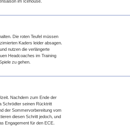
rensaison im Icehouse.
alten. Die roten Teufel müssen
zimierten Kaders leider absagen.
nd nutzen die verlängerte
 neuen Headcoaches im Training
 Spiele zu gehen.
ielzeit. Nachdem zum Ende der
 Schrödter seinen Rücktritt
hrend der Sommervorbereitung vom
ieren diesen Schritt jedoch, und
 das Engagement für den ECE.