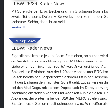
LLBW 25/26: Kader-News
Mit Sören Gerber, Elias Becker und Tim Großmann (von links 
zweite Teil unseres Defensiv-Bollwerks in der kommenden Spi
Icehouse. Schön, dass ihr da seid!
weiter
14. Sep. 2025
LLBW: Kader News
Eigentlich sollten sie jetzt auf dem Eis stehen, so nutzen wir
die Vorstellung unserer Neuzugänge. Mit Maximilian Fichter,
Lieberwirth (von links nach rechts) verstärken drei junge M
Spielzeit die Eisbären. Aus der U20 der Mannheimer ERC kom
Saison bereits per Doppellizenz Senioren-Luft in der Hessenli
mit den Eisbären den nächsten Schritt geht. Lucas kennen die
bei den Mad Dogs, mit seinem Doppelpack im Derby der verga
nachhaltig empfehlen können und wechselt nun die Seiten. Er
Alexander, der weiterhin bei der U20 des MERC spielen wird, 
Eisbären erste Senioren-Luft schnuppern wird. Wir heißen alle